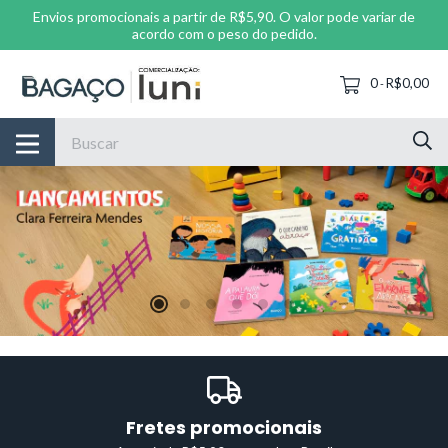
Envios promocionais a partir de R$5,90. O valor pode variar de
acordo com o peso do pedido.
0
R$0,00
-
Fretes promocionais