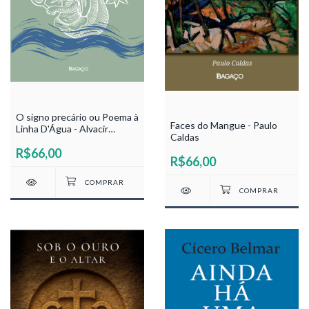
O signo precário ou Poema à
Faces do Mangue - Paulo
Linha D'Água - Alvacir
Caldas
Raposo
R$66,00
R$66,00