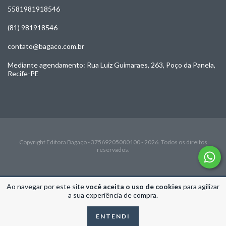
5581981918546
(81) 981918546
contato@bagaco.com.br
Mediante agendamento: Rua Luiz Guimaraes, 263, Poço da Panela,
Recife-PE
Copyright Editora Bagaço - 37569205000100 - 2026. Todos os direitos
reservados.
Ao navegar por este site
você aceita o uso de cookies
para agilizar
a sua experiência de compra.
ENTENDI