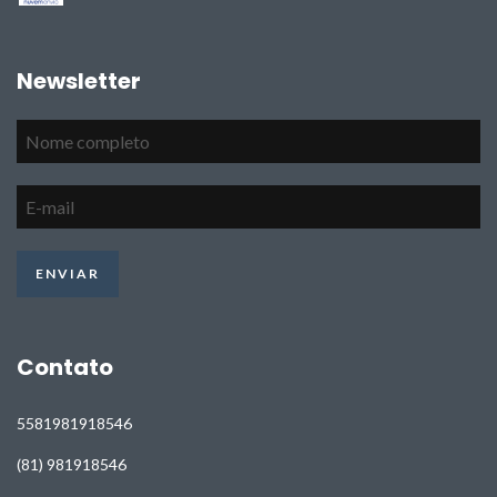
Newsletter
Contato
5581981918546
(81) 981918546