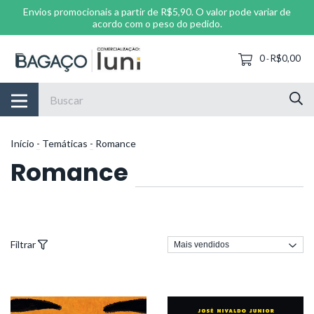
Envios promocionais a partir de R$5,90. O valor pode variar de
acordo com o peso do pedido.
0
R$0,00
-
Início
-
Temáticas
-
Romance
Romance
Filtrar